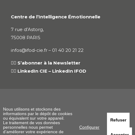
Centre de l’Intelligence Émotionnelle
7 rue d’Astorg,
75008 PARIS
infos@ifod-cie.fr –
01 40 20 21 22
👉🏻
S’abonner à la Newsletter
👉🏻
LinkedIn CIE
–
LinkedIn IFOD
Conditions Générales de Vente
Mentions Légales
Nous utilisons et stockons des
informations par le dépôt de cookies
ou équivalent sur votre appareil.
Politique de Confidentialité
Refuser
Le traitement de vos données
personnelles nous permet
Configurer
d’améliorer votre expérience de
En savoir plus sur l’IFOD
Accepter