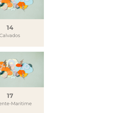
14
Calvados
17
ente-Maritime