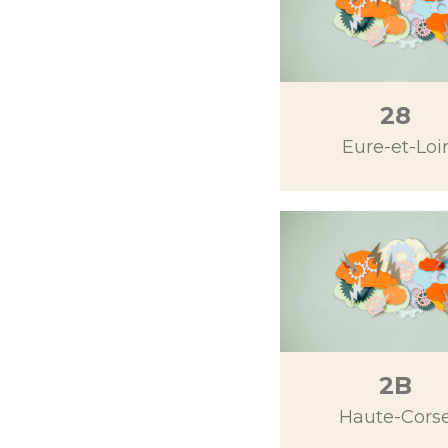
28
Eure-et-Loi
2B
Haute-Cors