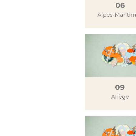
06
Alpes-Mariti
09
Ariège