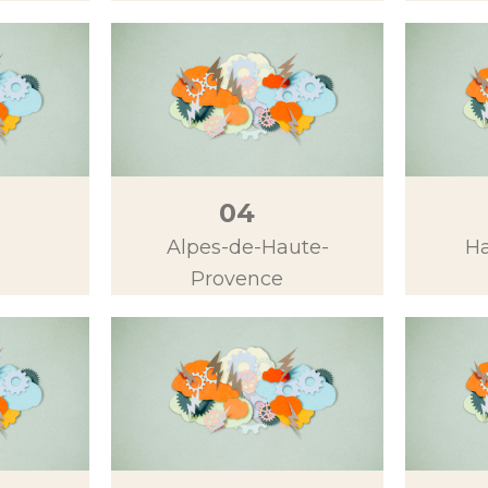
04
Alpes-de-Haute-
Ha
Provence