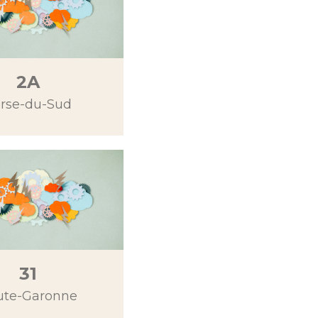
2A
rse-du-Sud
31
ute-Garonne