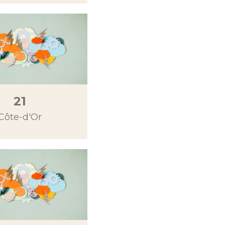
21
Côte-d'Or