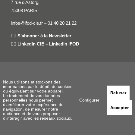
7 rue d’Astorg,
75008 PARIS
infos@ifod-cie.fr –
01 40 20 21 22
👉🏻
S’abonner à la Newsletter
👉🏻
LinkedIn CIE
–
LinkedIn IFOD
Conditions Générales de Vente
Mentions Légales
Nous utilisons et stockons des
informations par le dépôt de cookies
ou équivalent sur votre appareil.
Politique de Confidentialité
Refuser
Le traitement de vos données
personnelles nous permet
Configurer
d’améliorer votre expérience de
En savoir plus sur l’IFOD
Accepter
navigation, de mesurer notre
audience et de vous proposer
d’interagir avec les réseaux sociaux.