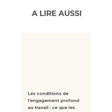
A LIRE AUSSI
Les conditions de
Le str
l’engagement profond
mécan
au travail : ce que les
et pr