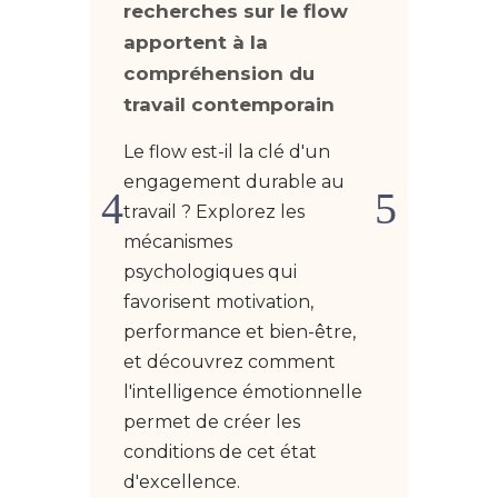
recherches sur le flow
Décou
apportent à la
transf
compréhension du
un le
travail contemporain
durab
votre 
Le flow est-il la clé d'un
granul
engagement durable au
des st
travail ? Explorez les
récupé
mécanismes
sein d
psychologiques qui
favorisent motivation,
LIR
performance et bien-être,
et découvrez comment
l'intelligence émotionnelle
permet de créer les
conditions de cet état
d'excellence.