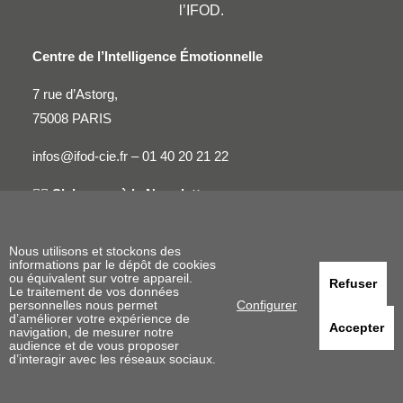
l’IFOD.
Centre de l’Intelligence Émotionnelle
7 rue d’Astorg,
75008 PARIS
infos@ifod-cie.fr –
01 40 20 21 22
👉🏻
S’abonner à la Newsletter
👉🏻
LinkedIn CIE
–
LinkedIn IFOD
Nous utilisons et stockons des
Conditions Générales de Vente
informations par le dépôt de cookies
ou équivalent sur votre appareil.
Refuser
Le traitement de vos données
Mentions Légales
personnelles nous permet
Configurer
d’améliorer votre expérience de
Accepter
navigation, de mesurer notre
Politique de Confidentialité
audience et de vous proposer
d’interagir avec les réseaux sociaux.
En savoir plus sur l’IFOD